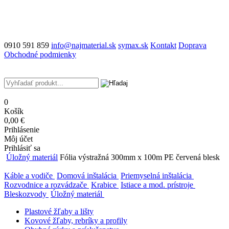
0910 591 859
info@najmaterial.sk
symax.sk
Kontakt
Doprava
Obchodné podmienky
0
Košík
0,00 €
Prihlásenie
Môj účet
Prihlásiť sa
Úložný materiál
Fólia výstražná 300mm x 100m PE červená blesk
Káble a vodiče
Domová inštalácia
Priemyselná inštalácia
Rozvodnice a rozvádzače
Krabice
Istiace a mod. prístroje
Bleskozvody
Úložný materiál
Plastové žľaby a lišty
Kovové žľaby, rebríky a profily