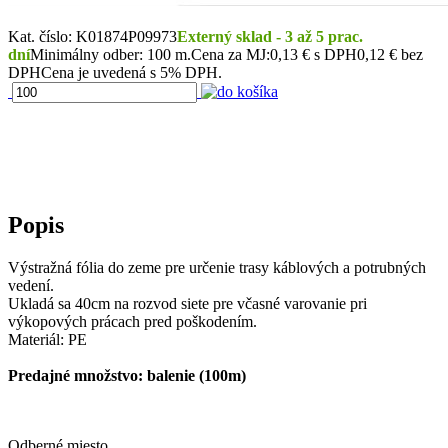
Kat. číslo: K01874P09973
Externý sklad - 3 až 5 prac.
dní
Minimálny odber: 100 m.
Cena za MJ:
0,13
€
s DPH
0,12 € bez
DPH
Cena je uvedená s 5% DPH.
Popis
Výstražná fólia do zeme pre určenie trasy káblových a potrubných
vedení.
Ukladá sa 40cm na rozvod siete pre včasné varovanie pri
výkopových prácach pred poškodením.
Materiál: PE
Predajné množstvo: balenie (100m)
Odberné miesto