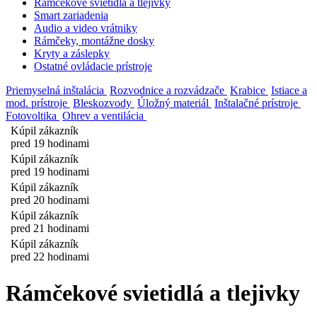
Rámčekové svietidlá a tlejivky
Smart zariadenia
Audio a video vrátniky
Rámčeky, montážne dosky
Kryty a záslepky
Ostatné ovládacie prístroje
Priemyselná inštalácia
Rozvodnice a rozvádzače
Krabice
Istiace a
mod. prístroje
Bleskozvody
Úložný materiál
Inštalačné prístroje
Fotovoltika
Ohrev a ventilácia
Kúpil zákazník
pred 19 hodinami
Kúpil zákazník
pred 19 hodinami
Kúpil zákazník
pred 20 hodinami
Kúpil zákazník
pred 21 hodinami
Kúpil zákazník
pred 22 hodinami
Rámčekové svietidlá a tlejivky