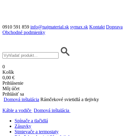
0910 591 859
info@najmaterial.sk
symax.sk
Kontakt
Doprava
Obchodné podmienky
0
Košík
0,00 €
Prihlásenie
Môj účet
Prihlásiť sa
Domová inštalácia
Rámčekové svietidlá a tlejivky
Káble a vodiče
Domová inštalácia
Spínače a tlačidlá
Zásuvky
Stmievače a termostaty