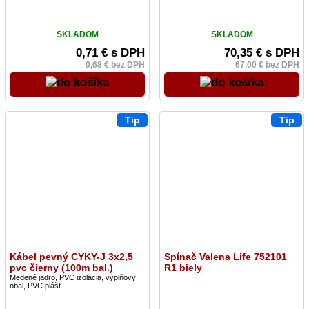
SKLADOM
SKLADOM
0,71 € s DPH
70,35 € s DPH
0,68 € bez DPH
67,00 € bez DPH
Tip
Tip
Kábel pevný CYKY-J 3x2,5
Spínač Valena Life 752101
pvc čierny (100m bal.)
R1 biely
Medené jadro, PVC izolácia, výplňový
obal, PVC plášť.