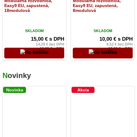
Modulárna rozvodnica,
Modulárna rozvodnica,
Easy9 EU, zapustená,
Easy9 EU, zapustená,
18modulová
8modulová
SKLADOM
SKLADOM
15,00 € s DPH
10,00 € s DPH
14,29 € bez DPH
9,52 € bez DPH
19,95 € s DPH
12,60 € s DPH
N
ovinky
Novinka
Novinka
Akcia