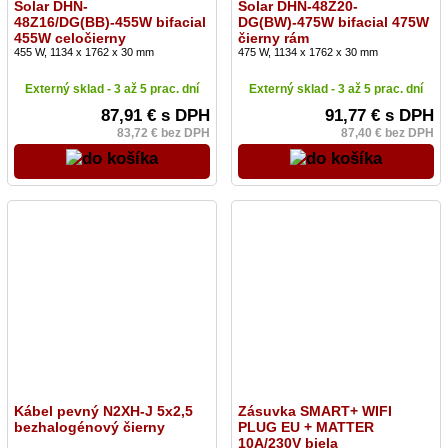
Solar DHN-
Solar DHN-48Z20-
48Z16/DG(BB)-455W bifacial
DG(BW)-475W bifacial 475W
455W celočierny
čierny rám
455 W, 1134 x 1762 x 30 mm
475 W, 1134 x 1762 x 30 mm
Externý sklad - 3 až 5 prac. dní
Externý sklad - 3 až 5 prac. dní
87,91 € s DPH
91,77 € s DPH
83,72 € bez DPH
87,40 € bez DPH
Kábel pevný N2XH-J 5x2,5
Zásuvka SMART+ WIFI
bezhalogénový čierny
PLUG EU + MATTER
10A/230V biela