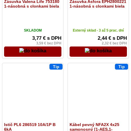
Zásuvka Valena Life 753180
Zásuvka Asfora EPH2800221
1-násobná s clonkami biela
1-násobná s clonkami biela
SKLADOM
Externý sklad - 3 až 5 prac. dní
3,77 € s DPH
2,44 € s DPH
3,59 € bez DPH
2,32 € bez DPH
Tip
Tip
Istič PL6 286519 10A/1P B
Kábel pevný NFA2X 4x25
6kA
samonosný [1-AES,1-