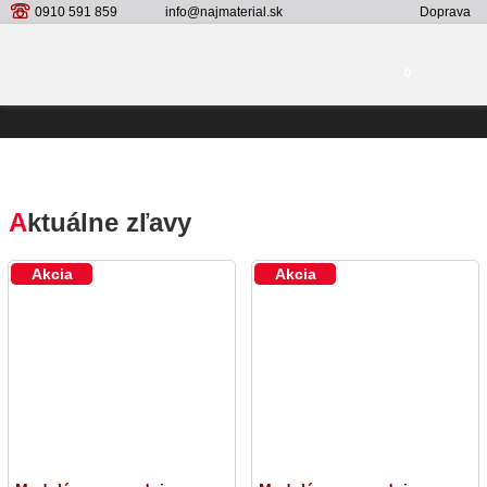
0910 591 859
info@najmaterial.sk
Doprava
0
A
ktuálne zľavy
Novinka
Akcia
Novinka
Akcia