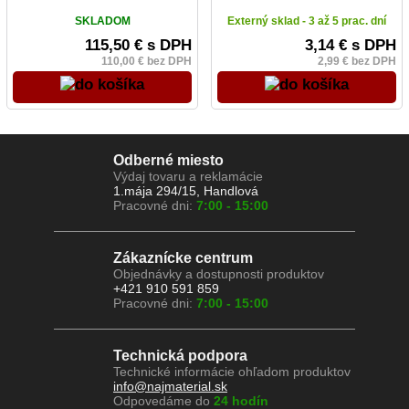
SKLADOM
Externý sklad - 3 až 5 prac. dní
115,50 € s DPH
3,14 € s DPH
110,00 € bez DPH
2,99 € bez DPH
Odberné miesto
Výdaj tovaru a reklamácie
1.mája 294/15, Handlová
Pracovné dni:
7:00 - 15:00
Zákaznícke centrum
Objednávky a dostupnosti produktov
+421 910 591 859
Pracovné dni:
7:00 - 15:00
Technická podpora
Technické informácie ohľadom produktov
info@najmaterial.sk
Odpovedáme do
24 hodín