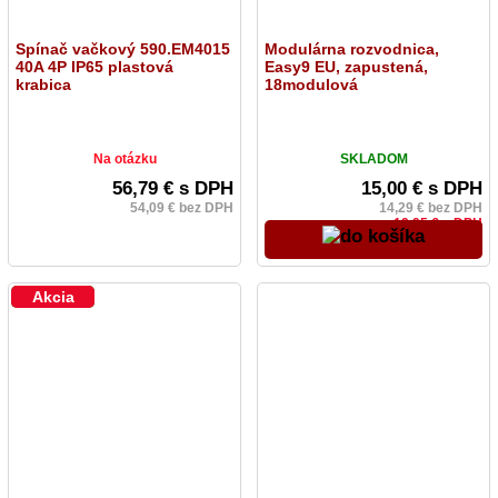
Spínač vačkový 590.EM4015
Modulárna rozvodnica,
40A 4P IP65 plastová
Easy9 EU, zapustená,
krabica
18modulová
Na otázku
SKLADOM
56,79 € s DPH
15,00 € s DPH
54,09 € bez DPH
14,29 € bez DPH
19,95 € s DPH
Novinka
Akcia