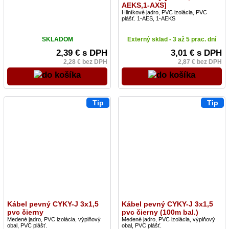
AEKS,1-AXS]
Hliníkové jadro, PVC izolácia, PVC
plášť. 1-AES, 1-AEKS
SKLADOM
Externý sklad - 3 až 5 prac. dní
2,39 € s DPH
3,01 € s DPH
2,28 € bez DPH
2,87 € bez DPH
Tip
Tip
Kábel pevný CYKY-J 3x1,5
Kábel pevný CYKY-J 3x1,5
pvc čierny
pvc čierny (100m bal.)
Medené jadro, PVC izolácia, výplňový
Medené jadro, PVC izolácia, výplňový
obal, PVC plášť.
obal, PVC plášť.